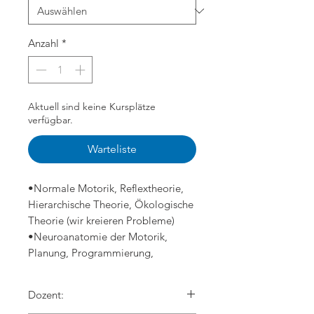
Anzahl
*
Aktuell sind keine Kursplätze
verfügbar.
Warteliste
•Normale Motorik, Reflextheorie,
Hierarchische Theorie, Ökologische
Theorie (wir kreieren Probleme)
•Neuroanatomie der Motorik,
Planung, Programmierung,
Ausführung, Kontrolle (open/closed
Loop)
Dozent:
•Motorische Lernen, Lernform,