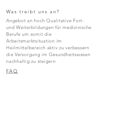
Grundregeln des motorischen
Was treibt uns an?
Lernens zu verstehen und in der
Praxis anwendbar zu machen.
Angebot an hoch Qualitative Fort-
und Weiterbildungen für medizinische
Berufe um somit die
Arbeitsmarktsituation im
Heilmittelbereich aktiv zu verbessern
die Versorgung im Gesundheitswesen
nachhaltig zu steigern
FAQ
KONTAKT
ONLINEKURSE
KURSPROGRAMM
FACHTHERAPIE
ZERTIFIKATE
IMPRESSUM
DATENSCHUTZ
AGB