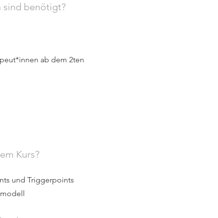
sind benötigt?
apeut*innen ab dem 2ten
sem Kurs?
nts und Triggerpoints
nsmodell