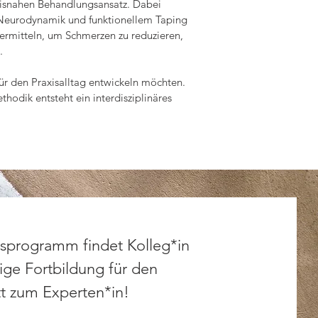
xisnahen Behandlungsansatz. Dabei 
Neurodynamik und funktionellem Taping 
ermitteln, um Schmerzen zu reduzieren, 


für den Praxisalltag entwickeln möchten. 
dik entsteht ein interdisziplinäres 
 und Pathomechanik der Regionen 
lage für eine präzise Diagnostik und 
sstörungen sicher identifizieren und 
sprogramm findet Kolleg*in
 Die Teilnehmer erlernen myofasziale 
tige Fortbildung für den
cher Schmerzmuster. Ergänzend wird das 
myofaszialer Schmerzsyndrome 
tt zum Experten*in!