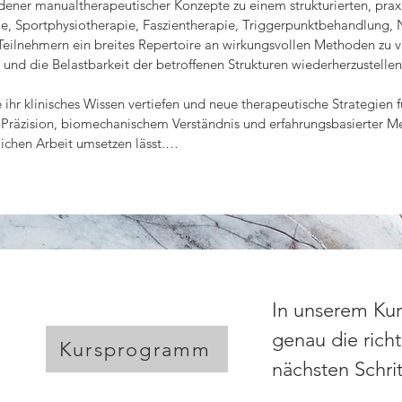
dener manualtherapeutischer Konzepte zu einem strukturierten, pra
, Sportphysiotherapie, Faszientherapie, Triggerpunktbehandlung, 
n Teilnehmern ein breites Repertoire an wirkungsvollen Methoden zu v
d die Belastbarkeit der betroffenen Strukturen wiederherzustellen.
e ihr klinisches Wissen vertiefen und neue therapeutische Strategien 
räzision, biomechanischem Verständnis und erfahrungsbasierter Metho
ichen Arbeit umsetzen lässt.

n vertieften Überblick über die funktionelle Anatomie, Biomechanik
 Das Verständnis der komplexen Gelenkmechanismen bildet die Grund
d werden relevante Strukturen palpatorisch differenziert, um Funktion
In unserem Kur
 die Arbeit mit Tenderpoints, Triggerpunkten und faszialen Strukturen.
genau die rich
, zur Verbesserung der Gleitfähigkeit und zur Reduktion reflektoris
Kursprogramm
as ein erweitertes Verständnis über die Entstehung und Behandlung 
nächsten Schri