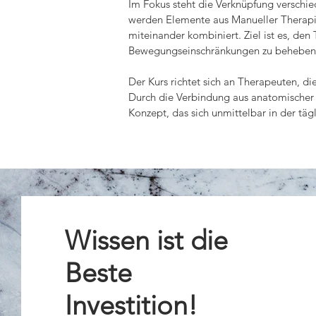
Im Fokus steht die Verknüpfung verschie
werden Elemente aus Manueller Therapie
miteinander kombiniert. Ziel ist es, de
Bewegungseinschränkungen zu beheben un
Der Kurs richtet sich an Therapeuten, di
Durch die Verbindung aus anatomischer P
Konzept, das sich unmittelbar in der tägl
Kursinhalt

Zu Beginn erhalten die Teilnehmer eine
Becken, Iliosakralgelenk, Knie und Fuß.
zielgerichtete Intervention. Anschließen
gezielt behandeln zu können.

Wissen ist die
Ein zentraler Bestandteil des Kurses ist
Beste
Techniken zur Lösung lokaler Spannungen
Fasziendistorsionsmodell vorgestellt, d
Investition!
vermittelt.
