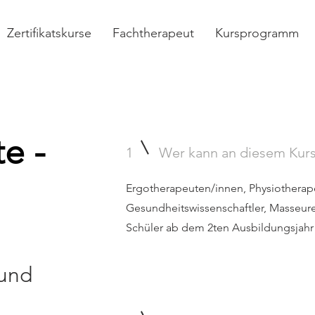
Zertifikatskurse
Fachtherapeut
Kursprogramm
e -
1
Wer kann an diesem Kur
Ergotherapeuten/innen, Physiotherap
Gesundheitswissenschaftler, Masseur
Schüler ab dem 2ten Ausbildungsjahr
 und