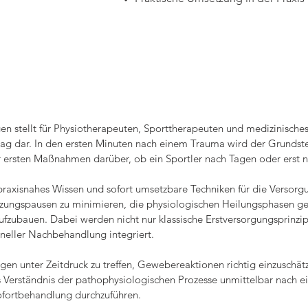
n stellt für Physiotherapeuten, Sporttherapeuten und medizinisches
g dar. In den ersten Minuten nach einem Trauma wird der Grundstei
er ersten Maßnahmen darüber, ob ein Sportler nach Tagen oder erst n
praxisnahes Wissen und sofort umsetzbare Techniken für die Versorgu
etzungspausen zu minimieren, die physiologischen Heilungsphasen gezi
aufzubauen. Dabei werden nicht nur klassische Erstversorgungsprinzi
neller Nachbehandlung integriert.

ngen unter Zeitdruck zu treffen, Gewebereaktionen richtig einzuschä
s Verständnis der pathophysiologischen Prozesse unmittelbar nach e
ofortbehandlung durchzuführen.
