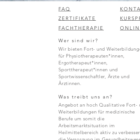
Frühphase der Regeneration zu verbesser
FAQ
KONT
ZERTIFIKATE
KURS
Auch die Grundlagen des Tapings im Spo
eingegangen wie auf den gezielten Einsa
FACHTHERAPIE
ONLIN
Palpation, Bewegung und Funktion lernen 
neuromuskulärer Kontrolle zu nutzen.

Wer sind wir?
Wir bieten Fort- und Weiterbildung
Ein weiterer Bestandteil des Kurses ist
für Physiotherapeuten*innen,
werden alle relevanten Materialien – vo
Ergotherapeut*innen,
Kontext erklärt. Darüber hinaus wird ve
Sporttherapeut*innen und
bei Mehrfachverletzungen oder komplexe
Sportwissenschaftler, Ärzte und
Ärztinnen.
Neben der Akutversorgung wird der Bogen
gezielte Aktivierung die Heilung förder
Was treibt uns an?
Rückkehr ins Training („Return to Play“).

Angebot an hoch Qualitative Fort-
Weiterbildungen für medizinische
Die Teilnehmer profitieren von einem int
Berufe um somit die
Schweregrade analysiert und die entspre
Arbeitsmarktsituation im
Entscheidungsabläufe, Prioritäten und Be
Heilmittelbereich aktiv zu verbesse
die Versorgung im Gesundheitswes