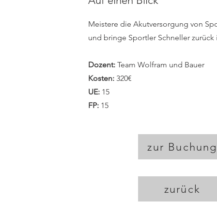
Auf einen Blick
Meistere die Akutversorgung von Spo
und bringe Sportler Schneller zurück i
Dozent:
Team Wolfram und Bauer
Kosten:
32
0€
UE:
15
FP:
15
zur Buchun
zurück