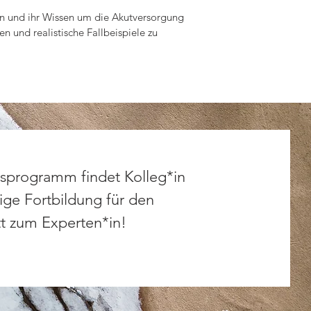
rn und ihr Wissen um die Akutversorgung 
und realistische Fallbeispiele zu 
in der Halle oder im Trainingsumfeld. 
tung für die Akut- und 
tlich, wie wichtig das richtige 
sprogramm findet Kolleg*in
eurteilung von Verletzungsschwere und -
tige Fortbildung für den
omplikationen. Praktische 
chätzt und sinnvolle Sofortmaßnahmen 
tt zum Experten*in!
undlagen der Verbandslehre werden 
 Prellungen und Kapselverletzungen. 
binieren. Ergänzend wird das Prinzip 
phabfluss und Bewegungsfreiheit in der 