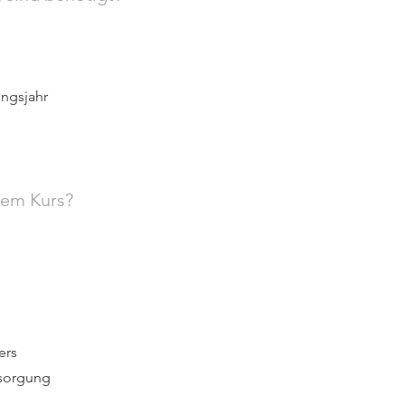
ngsjahr
sem Kurs?
ers
rsorgung