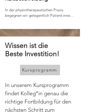
In der physiotherapeutischen Praxis 
begegnen wir gelegentlich Patient:innen 
mit seltenen neurologischen 
Erkrankungen, die besondere 
Herausforderungen mit sich bringen. 
Krankheiten wie Amyotrophe 
Lateralsklerose (ALS), Guillain-Barré-
Wissen ist die
Syndrom (GBS), Polyneuropathie, 
Beste Investition!
Myasthenia Gravis, Muskeldystrophien, 
Chorea Huntington, Wachkoma 
(Apallisches Syndrom), Friedreich-Ataxie 
Kursprogramm
oder Infantile Cerebralparese (ICP) treten 
seltener auf, stellen Therapeut:innen 
jedoch vor die Frage: „Was soll ich jetzt 
In unserem Kursprogramm
machen?“

findet Kolleg*in genau die
In diesem praxisorientierten Kurs erhalten 
richtige Fortbildung für den
Sie einen Leitfaden für den 
therapeutischen Umgang mit diesen 
nächsten Schritt zum