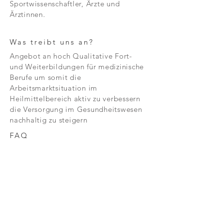
Sportwissenschaftler, Ärzte und
Reizlenkung, Spiegeltherapie und
Ärztinnen.
visuell-auditive
Kombinationsstrategien werden
Was treibt uns an?
Schritt für Schritt erläutert.
Die Teilnehmenden lernen, wie
Angebot an hoch Qualitative Fort-
Aufmerksamkeit, Raumorientierung
und Weiterbildungen für medizinische
und Selbstständigkeit verbessert
Berufe um somit die
werden können.
Arbeitsmarktsituation im
Heilmittelbereich aktiv zu verbessern
Der Schwerpunkt liegt auf
die Versorgung im Gesundheitswesen
funktionellen Übungsstrategien, die
nachhaltig zu steigern
auch im Hausbesuch realisierbar
sind.
FAQ
KONTAKT
ONLINEKURSE
KURSPROGRAMM
FACHTHERAPIE
ZERTIFIKATE