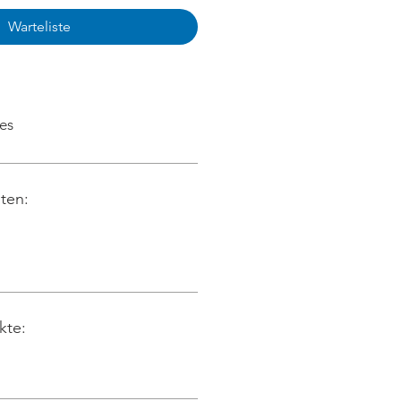
Warteliste
es
iten:
kte: