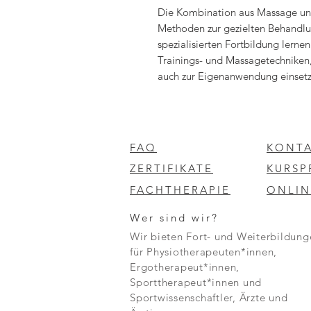
Die Kombination aus Massage und
Methoden zur gezielten Behandlun
spezialisierten Fortbildung lern
Trainings- und Massagetechniken, 
auch zur Eigenanwendung einsetze
Akupressur und Bewegung Diese W
Massage und manuelle Techniken
unterschiedliche Methoden auspro
und Körperregionen angepasst we
FAQ
KONT
zu lösen, das Gewebe zu mobilisi
ZERTIFIKATE
KURS
Gleichgewicht zu bringen. Inhalt
Myofasziale Lösungstechniken z
FACHTHERAPIE
ONLIN
Stress-Dysfunktionen und Beweg
Wer sind wir?
mit Händen, Bällen und Tools Trig
Therapie bei Massage und Trainin
Wir bieten Fort- und Weiterbildung
für Physiotherapeuten*innen,
Unterdruck-Massage Faszien-Tra
Ergotherapeut*innen,
Trainingsprinzipien Prävention un
Sporttherapeut*innen und
Sitz- und Stehberufen Physiolog
Sportwissenschaftler, Ärzte und
und Funktion der Faszienleitbah